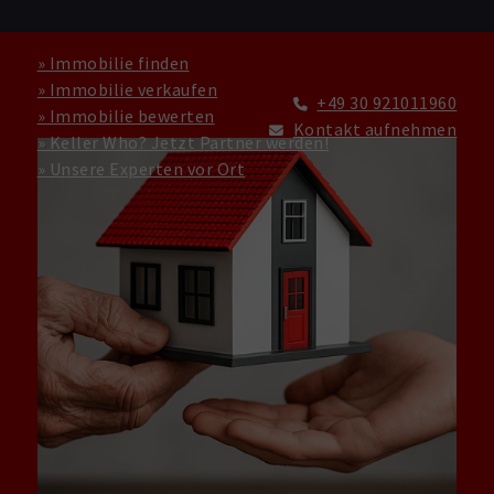
» Immobilie finden
» Immobilie verkaufen
+49 30 921011960
» Immobilie bewerten
Kontakt aufnehmen
» Keller Who? Jetzt Partner werden!
» Unsere Experten vor Ort