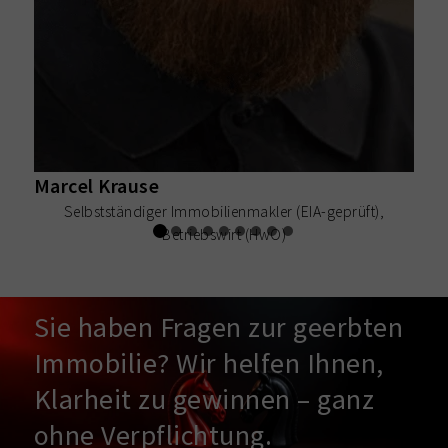
Marcel Krause
Selbstständiger Immobilienmakler (EIA-geprüft),
S
Betriebswirt (HwO)
Sie haben Fragen zur geerbten
Immobilie? Wir helfen Ihnen,
Klarheit zu gewinnen – ganz
ohne Verpflichtung.