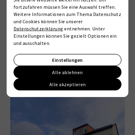
fortzufahren müssen Sie eine Auswahl treffen.
Weitere Informationen zum Thema Datenschutz
und Cookies können Sie unserer
Datenschutzerklärung
entnehmen. Unter
17039 Trollenhagen
Traumgrundstück mit historischem Gutshaus – 23.500 m² Grundstück mit Potenzial in Trollenhagen
Einstellungen können Sie gezielt Optionen ein
und ausschalten.
Grundstück zu kaufen
Grundstück: ca. 23510 m²
Einstellungen
ID: 5624922
Kaufpreis: 300.000 €
Alle ablehnen
Alle akzeptieren
Mehr erfahren