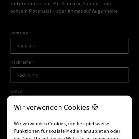
Unternehmertum. Mit Struktur, Support und
echtem Potenzial – aber immer auf Augenhöhe.
Vorname
*
Nachname
*
E-Mail
*
Wir verwenden Cookies 🍪
Telefon
Wir verwenden Cookies, um beispielsweise
Funktionen für soziale Medien anzubieten oder
die Zugriffe auf unsere Website zu analysieren.