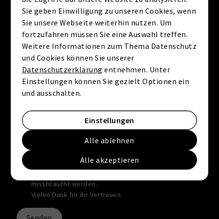
Sie geben Einwilligung zu unseren Cookies, wenn
Nachricht
Sie unsere Webseite weiterhin nutzen. Um
fortzufahren müssen Sie eine Auswahl treffen.
Weitere Informationen zum Thema Datenschutz
und Cookies können Sie unserer
Datenschutzerklärung
entnehmen. Unter
Einstellungen können Sie gezielt Optionen ein
und ausschalten.
Mit diesem Haken bestätigen Sie, dass Sie die
Datenschutzerklärung
zur Kenntnis genommen haben.
Einstellungen
Wir nehmen den Schutz Ihrer Daten ernst. Alle
Alle ablehnen
Informationen, die Sie über dieses Kontaktformular
senden, werden streng vertraulich behandelt. Wir
Alle akzeptieren
garantieren, dass Ihre persönlichen Daten nicht an
Dritte weitergegeben, verkauft oder anderweitig
missbraucht werden.
Vielen Dank für Ihr Vertrauen.
Senden