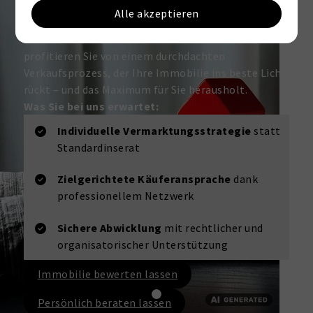
– und im Ergebnis
Alle akzeptieren
Ein Immobilienverkauf erfordert mehr als nur gute
Bilder und einen Inseratstext. Mit Keller Williams
profitieren Sie von einem durchdachten
Verkaufsprozess, der Ihre Immobilie ins beste Licht
rückt – und das Maximum für Sie herausholt.
Was Sie bei uns erwartet:
Individuelle Vermarktungsstrategie
statt
Standardinserat
Zielgerichtete Käuferansprache
dank
professionellem Netzwerk
Sichere Abwicklung
mit rechtlicher und
organisatorischer Unterstützung
Immobilie bewerten lassen
Persönlich beraten lassen