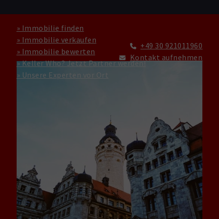
» Immobilie finden
» Immobilie verkaufen
+49 30 921011960
» Immobilie bewerten
Kontakt aufnehmen
» Keller Who? Jetzt Partner werden!
» Unsere Experten vor Ort