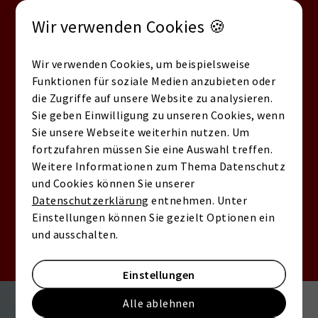
Familienfreundliche Lage mit Kitas,
Wir verwenden Cookies 🍪
Schulen & Einkaufsmöglichkeiten
Nähe zur Neuen Messe, BMW, Porsche &
Wir verwenden Cookies, um beispielsweise
A14/A9
Funktionen für soziale Medien anzubieten oder
die Zugriffe auf unsere Website zu analysieren.
Gute ÖPNV-Anbindung in Richtung
Sie geben Einwilligung zu unseren Cookies, wenn
Innenstadt
Sie unsere Webseite weiterhin nutzen. Um
fortzufahren müssen Sie eine Auswahl treffen.
Attraktive Mischung aus Neubauten,
Weitere Informationen zum Thema Datenschutz
Bestandsimmobilien & Kapitalanlagen
und Cookies können Sie unserer
Datenschutzerklärung
entnehmen. Unter
Persönlich beraten lassen
Einstellungen können Sie gezielt Optionen ein
Immobilie kostenlos bewerten lassen
und ausschalten.
Einstellungen
Der Unterschied liegt im Detail
Alle ablehnen