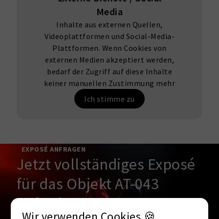
Media
Inhalte aus externen Quellen,
Videoplattformen und Social-Media-
Plattformen. Wenn Cookies von
externen Medien akzeptiert werden,
bedarf der Zugriff auf diese Inhalte
keiner manuellen Zustimmung mehr
Ich stimme zu
EXPOSÉ ANFRAGEN
Jetzt vollständiges Exposé
für das Objekt AT-043
anfordern!
Wir verwenden Cookies 🍪