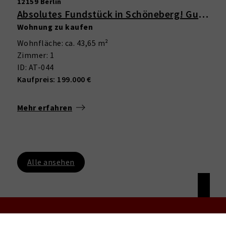
12159 Berlin
Absolutes Fundstück in Schöneberg! Gut geschnittene 1-Zimmer-Wohnung mit Erker im schönen Altbau
Wohnung zu kaufen
Wohnfläche: ca. 43,65 m²
Zimmer: 1
ID: AT-044
Kaufpreis: 199.000 €
Mehr erfahren
Alle ansehen