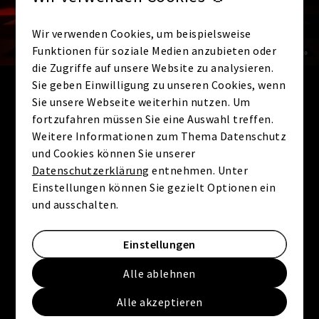
Vorname
*
Wir verwenden Cookies, um beispielsweise
Funktionen für soziale Medien anzubieten oder
die Zugriffe auf unsere Website zu analysieren.
Sie geben Einwilligung zu unseren Cookies, wenn
Nachname
*
Sie unsere Webseite weiterhin nutzen. Um
fortzufahren müssen Sie eine Auswahl treffen.
Weitere Informationen zum Thema Datenschutz
und Cookies können Sie unserer
E-Mail
*
Datenschutzerklärung
entnehmen. Unter
Einstellungen können Sie gezielt Optionen ein
und ausschalten.
Mit diesem Haken bestätigen Sie, dass Sie die
Einstellungen
Datenschutzerklärung
zur Kenntnis genommen haben.
Wir nehmen den Schutz Ihrer Daten ernst. Alle
Alle ablehnen
Informationen, die Sie über dieses Kontaktformular
senden, werden streng vertraulich behandelt. Wir
Alle akzeptieren
garantieren, dass Ihre persönlichen Daten nicht an