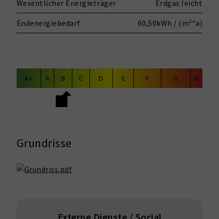
Wesentlicher Energieträger
Erdgas leicht
Endenergiebedarf
60,50kWh / (m²*a)
A+
A
B
C
D
E
F
G
H
Grundrisse
Externe Dienste / Social