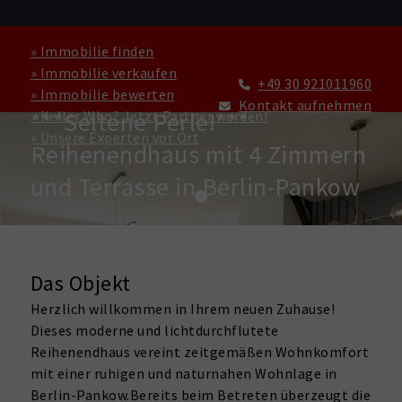
» Immobilie finden
» Immobilie verkaufen
+49 30 921011960
» Immobilie bewerten
HAUS ZU KAUFEN IN BERLIN
Kontakt aufnehmen
***Seltene Perle!***
» Keller Who? Jetzt Partner werden!
» Unsere Experten vor Ort
Reihenendhaus mit 4 Zimmern
und Terrasse in Berlin-Pankow
Das Objekt
Herzlich willkommen in Ihrem neuen Zuhause!
Dieses moderne und lichtdurchflutete
Reihenendhaus vereint zeitgemäßen Wohnkomfort
mit einer ruhigen und naturnahen Wohnlage in
Berlin-Pankow.Bereits beim Betreten überzeugt die