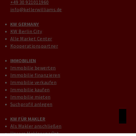
+49 30 921011960
info@kellerwilliams.de
KW GERMANY
KW Berlin City
Alle Market Center
Kooperationspartner
IMMOBILIEN
Immobilie bewerten
Immobilie finanzieren
Immobilie verkaufen
Immobilie kaufen
Immobilie mieten
Suchprofil anlegen
KW FÜR MAKLER
Als Makler anschließen
Unsere Makler vor Ort