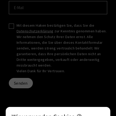
Mit diesem Haken bestätigen Sie, dass Sie die
Datenschutzerklärung
zur Kenntnis genommen haben.
Wir nehmen den Schutz Ihrer Daten ernst. Alle
Informationen, die Sie über dieses Kontaktformular
senden, werden streng vertraulich behandelt. Wir
garantieren, dass Ihre persönlichen Daten nicht an
Dritte weitergegeben, verkauft oder anderweitig
missbraucht werden.
Vielen Dank für Ihr Vertrauen.
Senden