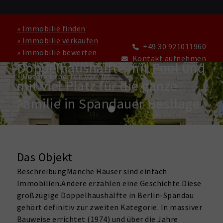
» Immobilie finden
» Immobilie verkaufen
+49 30 921011960
» Immobilie bewerten
HAUS ZU KAUFEN IN BERLIN
Kontakt aufnehmen
Doppelhaushälfte mit Pool und
» Keller Who? Jetzt Partner werden!
» Unsere Experten vor Ort
mit viel Platz für die ganze
Familie in Spandauer Bestlage
Das Objekt
BeschreibungManche Häuser sind einfach
Immobilien.Andere erzählen eine Geschichte.Diese
großzügige Doppelhaushälfte in Berlin-Spandau
gehört definitiv zur zweiten Kategorie. In massiver
Bauweise errichtet (1974) und über die Jahre