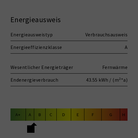
Energieausweis
Energieausweistyp
Verbrauchsausweis
Energieeffizienzklasse
A
Wesentlicher Energieträger
Fernwärme
Endenergieverbrauch
43.55 kWh / (m²*a)
A+
A
B
C
D
E
F
G
H