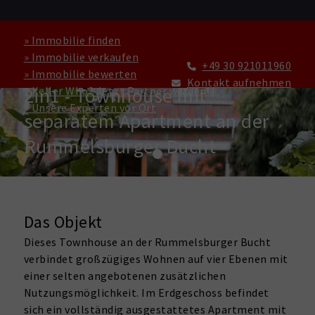
» Immobilie finden
» Immobilie verkaufen
+49 30 921011960
» Immobilie bewerten
HAUS ZU KAUFEN IN BERLIN
Kontakt aufnehmen
2in1 - Townhouse mit
» Keller Who? Jetzt Partner werden!
» Unsere Experten vor Ort
separatem Apartment an der
Rummelsburger Bucht
Das Objekt
Dieses Townhouse an der Rummelsburger Bucht
verbindet großzügiges Wohnen auf vier Ebenen mit
einer selten angebotenen zusätzlichen
Nutzungsmöglichkeit. Im Erdgeschoss befindet
sich ein vollständig ausgestattetes Apartment mit