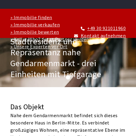
» Immobilie finden
» Immobilie verkaufen
+49 30 921011960
» Immobilie bewerten
HAUS ZU KAUFEN IN BERLIN
Kontakt aufnehmen
Stadtresidenz und
» Keller Who? Jetzt Partner werden!
» Unsere Experten vor Ort
Repräsentanz nahe
Gendarmenmarkt - drei
Einheiten mit Tiefgarage
Das Objekt
Nahe dem Gendarmenmarkt befindet sich dieses
besondere Haus in Berlin-Mitte. Es verbindet
großzügiges Wohnen, eine repräsentative Ebene im