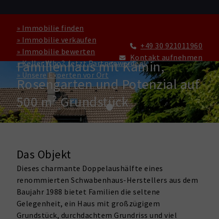
» Immobilie finden
» Immobilie verkaufen
+49 30 921011960
» Immobilie bewerten
HAUS ZU KAUFEN IN BERLIN
Kontakt aufnehmen
Familienhaus mit Kamin,
» Keller Who? Jetzt Partner werden!
» Unsere Experten vor Ort
Rosengarten und Potenzial auf
500 m² Grundstück
Das Objekt
Dieses charmante Doppelaushälfte eines
renommierten Schwabenhaus-Herstellers aus dem
Baujahr 1988 bietet Familien die seltene
Gelegenheit, ein Haus mit großzügigem
Grundstück, durchdachtem Grundriss und viel