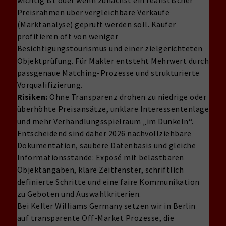
wichtig ist oder wenn zunächst ein realistischer
Preisrahmen über vergleichbare Verkäufe
(Marktanalyse) geprüft werden soll. Käufer
profitieren oft von weniger
Besichtigungstourismus und einer zielgerichteten
Objektprüfung. Für Makler entsteht Mehrwert durch
passgenaue Matching-Prozesse und strukturierte
Vorqualifizierung.
Risiken:
Ohne Transparenz drohen zu niedrige oder
überhöhte Preisansätze, unklare Interessentenlage
und mehr Verhandlungsspielraum „im Dunkeln“.
Entscheidend sind daher 2026 nachvollziehbare
Dokumentation, saubere Datenbasis und gleiche
Informationsstände: Exposé mit belastbaren
Objektangaben, klare Zeitfenster, schriftlich
definierte Schritte und eine faire Kommunikation
zu Geboten und Auswahlkriterien.
Bei Keller Williams Germany setzen wir in Berlin
auf transparente Off-Market Prozesse, die