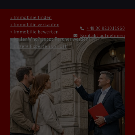
» Immobilie finden
» Immobilie verkaufen
+49 30 921011960
» Immobilie bewerten
Kontakt aufnehmen
» Keller Who? Jetzt Partner werden!
» Unsere Experten vor Ort