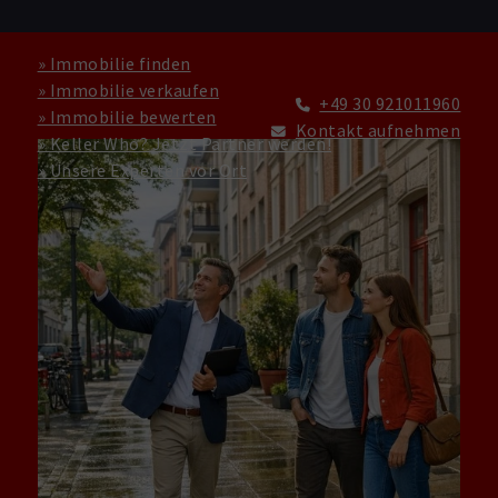
» Immobilie finden
» Immobilie verkaufen
+49 30 921011960
» Immobilie bewerten
Kontakt aufnehmen
» Keller Who? Jetzt Partner werden!
» Unsere Experten vor Ort