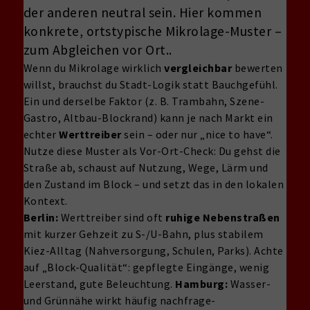
der anderen neutral sein. Hier kommen
konkrete, ortstypische Mikrolage-Muster –
zum Abgleichen vor Ort..
Wenn du Mikrolage wirklich
vergleichbar
bewerten
willst, brauchst du Stadt-Logik statt Bauchgefühl.
Ein und derselbe Faktor (z. B. Trambahn, Szene-
Gastro, Altbau-Blockrand) kann je nach Markt ein
echter
Werttreiber
sein – oder nur „nice to have“.
Nutze diese Muster als Vor-Ort-Check: Du gehst die
Straße ab, schaust auf Nutzung, Wege, Lärm und
den Zustand im Block – und setzt das in den lokalen
Kontext.
Berlin:
Werttreiber sind oft
ruhige Nebenstraßen
mit kurzer Gehzeit zu S-/U-Bahn, plus stabilem
Kiez-Alltag (Nahversorgung, Schulen, Parks). Achte
auf „Block-Qualität“: gepflegte Eingänge, wenig
Leerstand, gute Beleuchtung.
Hamburg:
Wasser-
und Grünnähe wirkt häufig nachfrage-