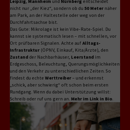
Leipzig
,
Mannheim
und
Nürnberg
entscheidet
nicht nur „der Kiez“, sondern ob du
50 Meter
näher
am Park, an der Haltestelle oder weg von der
Durchfahrtsachse bist.
Das Gute: Mikrolage ist kein Vibe-Rate-Spiel. Du
kannst sie systematisch lesen – mit schnellen, vor
Ort prüfbaren Signalen. Achte auf
Alltags-
Infrastruktur
(ÖPNV, Einkauf, Kita/Ärzte), den
Zustand
der Nachbarhäuser,
Leerstand
im
Erdgeschoss, Beleuchtung, Querungsmöglichkeiten
und den Verkehr zu unterschiedlichen Zeiten. So
findest du echte
Werttreiber
– und erkennst
„schick, aber schwierig“ oft schon beim ersten
Rundgang. Wenn du dabei Unterstützung willst:
Schreib oder ruf uns gern an.
Mehr im Link in Bio
.