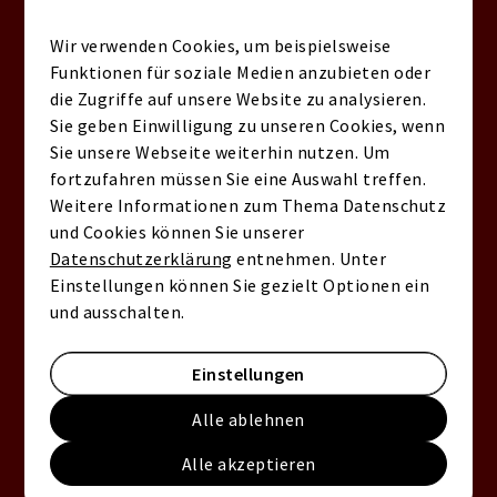
regionaler Marktkenntnis drauf.
Mehr im Link in
Wir verwenden Cookies, um beispielsweise
Bio
.
Dein Mikrolage-Fazit: Schnell
Funktionen für soziale Medien anzubieten oder
die Zugriffe auf unsere Website zu analysieren.
entscheiden, smarter
Sie geben Einwilligung zu unseren Cookies, wenn
investieren
Sie unsere Webseite weiterhin nutzen. Um
fortzufahren müssen Sie eine Auswahl treffen.
Eine kompakte Checkliste zum Speichern,
Weitere Informationen zum Thema Datenschutz
typische Red Flags – und wie Keller
und Cookies können Sie unserer
Williams Germany dich mit regionaler
Datenschutzerklärung
entnehmen. Unter
Marktkenntnis unterstützt. Mehr im Link in
Einstellungen können Sie gezielt Optionen ein
und ausschalten.
Bio.
Wenn du nach der Besichtigung noch unsicher bist,
hilft ein simples Fazit-Framework:
3 Pluspunkte
Einstellungen
müssen klar sichtbar sein
(z. B. ÖPNV-Gehzeit,
Alle ablehnen
Nahversorgung, ruhige Innenlage) – und
keine
harte Red Flag
sollte überwiegen. So triffst du in
Alle akzeptieren
Berlin, Hamburg, Leipzig, Mannheim oder Nürnberg