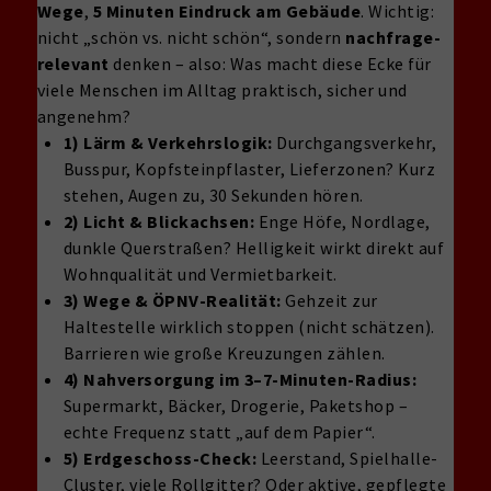
Wege
,
5 Minuten Eindruck am Gebäude
. Wichtig:
nicht „schön vs. nicht schön“, sondern
nachfrage-
relevant
denken – also: Was macht diese Ecke für
viele Menschen im Alltag praktisch, sicher und
angenehm?
1) Lärm & Verkehrslogik:
Durchgangsverkehr,
Busspur, Kopfsteinpflaster, Lieferzonen? Kurz
stehen, Augen zu, 30 Sekunden hören.
2) Licht & Blickachsen:
Enge Höfe, Nordlage,
dunkle Querstraßen? Helligkeit wirkt direkt auf
Wohnqualität und Vermietbarkeit.
3) Wege & ÖPNV-Realität:
Gehzeit zur
Haltestelle wirklich stoppen (nicht schätzen).
Barrieren wie große Kreuzungen zählen.
4) Nahversorgung im 3–7-Minuten-Radius:
Supermarkt, Bäcker, Drogerie, Paketshop –
echte Frequenz statt „auf dem Papier“.
5) Erdgeschoss-Check:
Leerstand, Spielhalle-
Cluster, viele Rollgitter? Oder aktive, gepflegte