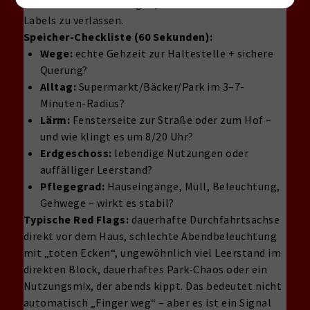
schneller Entscheidungen, ohne dich nur auf Kiez-
Labels zu verlassen.
Speicher-Checkliste (60 Sekunden):
Wege:
echte Gehzeit zur Haltestelle + sichere
Querung?
Alltag:
Supermarkt/Bäcker/Park im 3–7-
Minuten-Radius?
Lärm:
Fensterseite zur Straße oder zum Hof –
und wie klingt es um 8/20 Uhr?
Erdgeschoss:
lebendige Nutzungen oder
auffälliger Leerstand?
Pflegegrad:
Hauseingänge, Müll, Beleuchtung,
Gehwege – wirkt es stabil?
Typische Red Flags:
dauerhafte Durchfahrtsachse
direkt vor dem Haus, schlechte Abendbeleuchtung
mit „toten Ecken“, ungewöhnlich viel Leerstand im
direkten Block, dauerhaftes Park-Chaos oder ein
Nutzungsmix, der abends kippt. Das bedeutet nicht
automatisch „Finger weg“ – aber es ist ein Signal