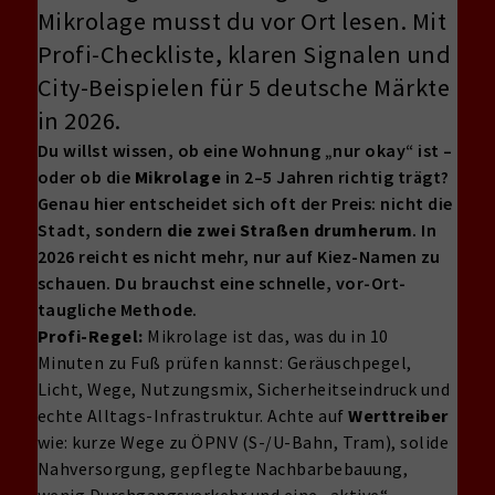
Mikrolage musst du vor Ort lesen. Mit
Profi-Checkliste, klaren Signalen und
City-Beispielen für 5 deutsche Märkte
in 2026.
Du willst wissen, ob eine Wohnung „nur okay“ ist –
oder ob die
Mikrolage
in 2–5 Jahren richtig trägt?
Genau hier entscheidet sich oft der Preis: nicht die
Stadt, sondern
die zwei Straßen drumherum
. In
2026 reicht es nicht mehr, nur auf Kiez-Namen zu
schauen. Du brauchst eine schnelle, vor-Ort-
taugliche Methode.
Profi-Regel:
Mikrolage ist das, was du in 10
Minuten zu Fuß prüfen kannst: Geräuschpegel,
Licht, Wege, Nutzungsmix, Sicherheitseindruck und
echte Alltags-Infrastruktur. Achte auf
Werttreiber
wie: kurze Wege zu ÖPNV (S-/U-Bahn, Tram), solide
Nahversorgung, gepflegte Nachbarbebauung,