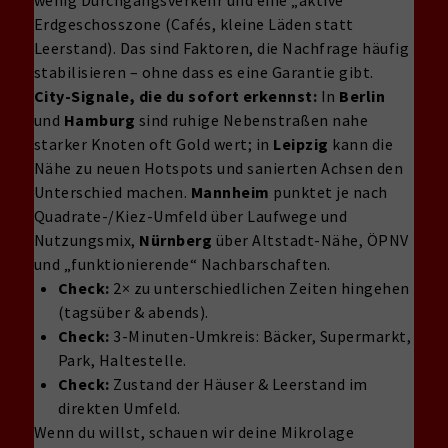
wenig Durchgangsverkehr und eine „aktive“
Erdgeschosszone (Cafés, kleine Läden statt
Leerstand). Das sind Faktoren, die Nachfrage häufig
stabilisieren – ohne dass es eine Garantie gibt.
City-Signale, die du sofort erkennst:
In
Berlin
und
Hamburg
sind ruhige Nebenstraßen nahe
starker Knoten oft Gold wert; in
Leipzig
kann die
Nähe zu neuen Hotspots und sanierten Achsen den
Unterschied machen.
Mannheim
punktet je nach
Quadrate-/Kiez-Umfeld über Laufwege und
Nutzungsmix,
Nürnberg
über Altstadt-Nähe, ÖPNV
und „funktionierende“ Nachbarschaften.
Check:
2× zu unterschiedlichen Zeiten hingehen
(tagsüber & abends).
Check:
3-Minuten-Umkreis: Bäcker, Supermarkt,
Park, Haltestelle.
Check:
Zustand der Häuser & Leerstand im
direkten Umfeld.
Wenn du willst, schauen wir deine Mikrolage