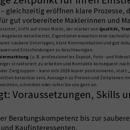
 – gleichzeitig eröffnen klare Prozesse,
für gut vorbereitete Maklerinnen und Ma
tartet, trifft auf einen Markt, der stärker von
Qualität, Tr
 Angebote detaillierter, Eigentümer erwarten eine nachvollzi
arer: saubere Unterlagen, klare Kommunikation und gut dokum
bauen und Entscheidungen zu beschleunigen.
e Vermarktung
(z. B. professionelles Exposé, Foto- und Video
iger strukturiert zu arbeiten und Kontakte konsequent nachz
r Zielgruppen – kann sich 2026 klarer positionieren, statt „al
 sollten belastbar sein, Aussagen zu Preisen und Zeitplänen 
möchten, schreiben oder rufen Sie uns gern an.
ägt: Voraussetzungen, Skills 
über Beratungskompetenz bis zur sauber
 und Kaufinteressenten.