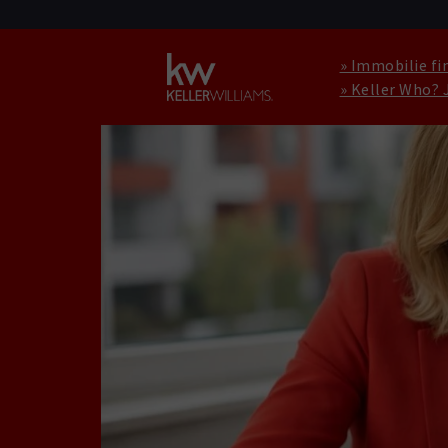
» Immobilie fi
» Keller Who? 