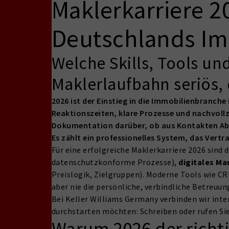
Maklerkarriere 20
Deutschlands I
Welche Skills, Tools und
Maklerlaufbahn seriös, 
2026 ist der Einstieg in die Immobilienbranch
Reaktionszeiten, klare Prozesse und nachvoll
Dokumentation darüber, ob aus Kontakten Absc
Es zählt ein professionelles System, das Vert
Für eine erfolgreiche Maklerkarriere 2026 sind
datenschutzkonforme Prozesse),
digitales Ma
Preislogik, Zielgruppen). Moderne Tools wie C
aber nie die persönliche, verbindliche Betreuun
Bei Keller Williams Germany verbinden wir in
durchstarten möchten: Schreiben oder rufen Sie
Warum 2026 der richtig