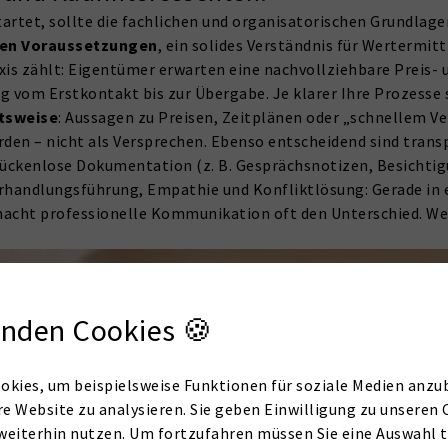
artet, sollte die fachlichen und organisatorischen Grundlag
hen Voraussetzungen
, ein solides Verständnis für Wertermi
axis zählt: Eigentümer erwarten eine nachvollziehbare Prei
g vom Erstkontakt bis zur Übergabe. Je klarer Ihre Prozesse 
itsweise
: Aussagen zu Preisen, Zeitplänen oder „schnellem V
den – nicht als Versprechen. Ebenso entscheidend sind trans
lückenlose Dokumentation (z. B. Gesprächsnotizen, Besichti
erhandlungsführung, Empathie und Konfliktlösung: Gerade in
cht professionelle Kommunikation oft den Unterschied. Wenn
nden Cookies 🍪
okies, um beispielsweise Funktionen für soziale Medien anzub
re Website zu analysieren. Sie geben Einwilligung zu unseren 
weiterhin nutzen. Um fortzufahren müssen Sie eine Auswahl t