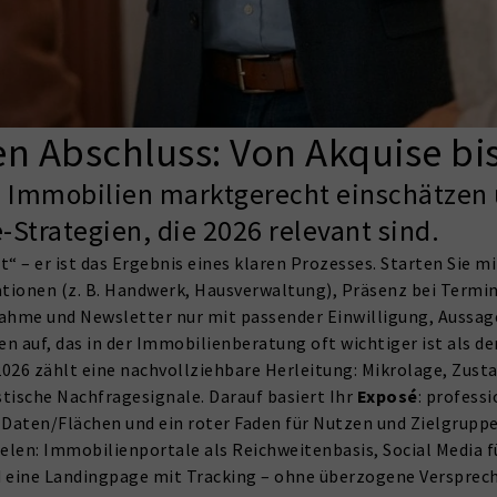
en Abschluss: Von Akquise b
, Immobilien marktgerecht einschätzen 
-Strategien, die 2026 relevant sind.
“ – er ist das Ergebnis eines klaren Prozesses. Starten Sie mi
onen (z. B. Handwerk, Hausverwaltung), Präsenz bei Termine
hme und Newsletter nur mit passender Einwilligung, Aussage
n auf, das in der Immobilienberatung oft wichtiger ist als der
026 zählt eine nachvollziehbare Herleitung: Mikrolage, Zust
tische Nachfragesignale. Darauf basiert Ihr
Exposé
: profess
Daten/Flächen und ein roter Faden für Nutzen und Zielgruppe
en: Immobilienportale als Reichweitenbasis, Social Media f
nd eine Landingpage mit Tracking – ohne überzogene Versprec