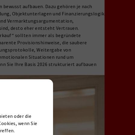
en bewusst aufbauen. Dazu gehören je nach
ttlung, Objektunterlagen und Finanzierungslogik
s- und Vermarktungsargumentation,
sind, desto eher entsteht Vertrauen.
erkauf“ sollten immer als begründete
parente Provisionshinweise, die saubere
gungsprotokolle, Weitergabe von
 emotionalen Situationen rund um
 Sie Ihre Basis 2026 strukturiert aufbauen
ieten oder die
Cookies, wenn Sie
reffen.