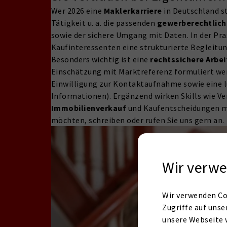
Wer 2026 eine
Maklerkarriere
in Deutschland st
Tätigkeit u. a. die passenden
gewerberechtlic
sowie der sichere Umgang mit Daten. In der Pr
Kaufinteressenten eine strukturierte Begleitun
Besonders wichtig ist eine
rechtssichere Arbe
Einschätzung mit Marktreferenz formuliert wer
Einwilligung zur Kontaktaufnahme sowie eine 
Informationen). Ergänzend wirken Skills wie V
Immobilienverkauf
und Kaufentscheidungen ma
möchten, schreiben oder rufen Sie uns gern an.
Wir verwe
Wir verwenden Co
Zugriffe auf unse
unsere Webseite 