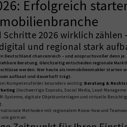
26: Erfolgreich starte
mmobilienbranche
 Schritte 2026 wirklich zählen 
digital und regional stark auf
e in Deutschland chancenreich – und anspruchsvoller denn je
ziehbare Beratung. Gleichzeitig entscheiden regionale Mark
hlüsse werden. Wer heute als Immobilienmakler starten wil
rauen aufbaut und dauerhaft trägt.
 drei Kompetenzfelder besonders wichtig:
Beratung & Rechtss
rketing
(hochwertige Exposés, Social Media, Lead-Manageme
RM-Systeme, digitale Objektunterlagen und virtuelle Besicht
g.
ternationale Methoden mit regionalem Know-how und Teamwor
 uns gern an.
e Zeitpunkt für Ihren Einstie