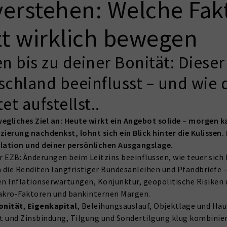
verstehen: Welche Fak
zt wirklich bewegen
bis zu deiner Bonität: Dieser
chland beeinflusst – und wie du
t aufstellst..
bewegliches Ziel an: Heute wirkt ein Angebot solide – morgen
erung nachdenkst, lohnt sich ein Blick hinter die Kulissen. 
ulation und deiner persönlichen Ausgangslage.
er EZB: Änderungen beim Leitzins beeinflussen, wie teuer sic
 die Renditen langfristiger Bundesanleihen und Pfandbriefe – 
n Inflationserwartungen, Konjunktur, geopolitische Risiken
Makro-Faktoren und bankinternen Margen.
onität
,
Eigenkapital
, Beleihungsauslauf, Objektlage und Hau
nt und Zinsbindung, Tilgung und Sondertilgung klug kombinie