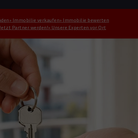
nden
» Immobilie verkaufen
» Immobilie bewerten
Jetzt Partner werden!
» Unsere Experten vor Ort