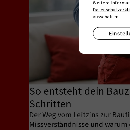
Weitere Informat
Datenschutzerkl
ausschalten.
Einstel
So entsteht dein Bauzi
Schritten
Der Weg vom Leitzins zur Baufi
Missverständnisse und warum de