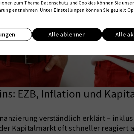
ionen zum Thema Datenschutz und Cookies können Sie unser
ärung
entnehmen. Unter Einstellungen können Sie gezielt Op
lungen
Alle ablehnen
Alle a
ns: EZB, Inflation und Kapit
nanzierung verständlich erklärt – inklus
r Kapitalmarkt oft schneller reagiert a