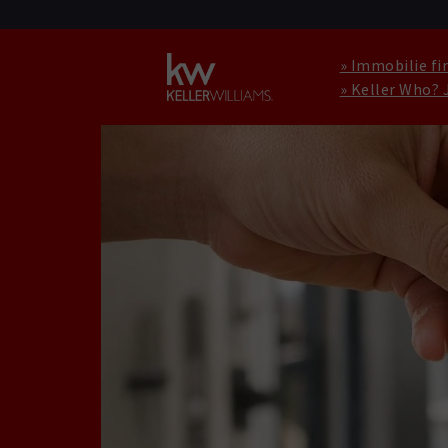
» Immobilie fi
» Keller Who? 