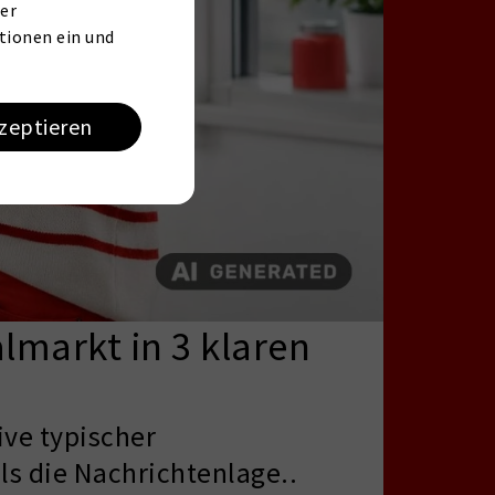
er
tionen ein und
kzeptieren
almarkt in 3 klaren
ive typischer
ls die Nachrichtenlage..