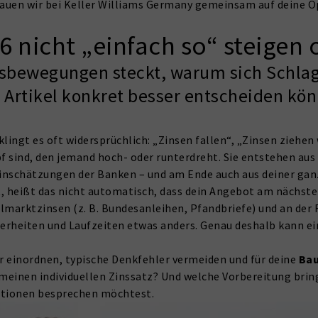
chauen wir bei Keller Williams Germany gemeinsam auf deine 
nicht „einfach so“ steigen o
nsbewegungen steckt, warum sich Schlag
Artikel konkret besser entscheiden kö
 klingt es oft widersprüchlich: „Zinsen fallen“, „Zinsen ziehen
pf sind, den jemand hoch- oder runterdreht. Sie entstehen aus
inschätzungen der Banken – und am Ende auch aus deiner gan
 heißt das nicht automatisch, dass dein Angebot am nächsten
talmarktzinsen (z. B. Bundesanleihen, Pfandbriefe) und an der
erheiten und Laufzeiten etwas anders. Genau deshalb kann ei
r einordnen, typische Denkfehler vermeiden und für deine
Bau
 meinen individuellen Zinssatz? Und welche Vorbereitung brin
Optionen besprechen möchtest.